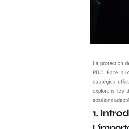
La protection d
RDC. Face aux 
stratégies effi
explorons les d
solutions adapt
1. Intro
L’impor