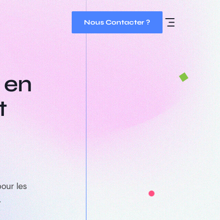
Nous Contacter ?
 en
t
our les
.