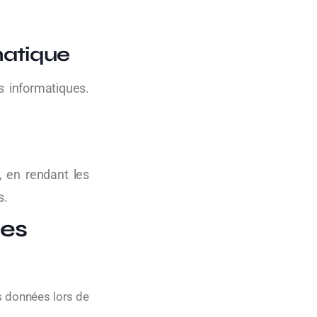
rmatique
 informatiques.
, en rendant les
s.
ées
s données lors de