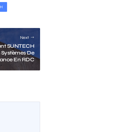
CH
Next
nt SUNTECH
s Systèmes De
llance En RDC