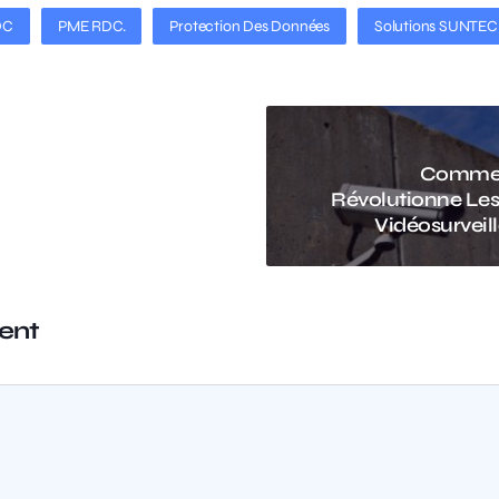
DC
PME RDC.
Protection Des Données
Solutions SUNTE
Comme
Révolutionne Le
Vidéosurvei
ent