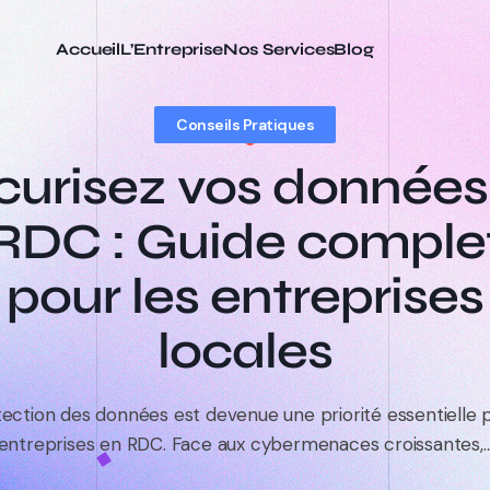
Accueil
L’Entreprise
Nos Services
Blog
Conseils Pratiques
curisez vos données
RDC : Guide comple
pour les entreprises
locales
tection des données est devenue une priorité essentielle p
entreprises en RDC. Face aux cybermenaces croissantes,..