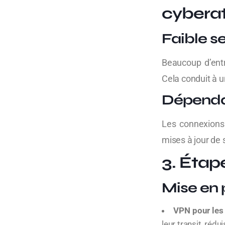
cybera
Faible se
Beaucoup d’ent
Cela conduit à u
Dépenda
Les connexions 
mises à jour de 
3. Étap
Mise en
VPN pour les
leur transit, rédu